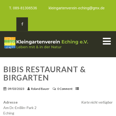
T. 089-81306536
kleingartenverein-eching@gmx.de
BIBIS RESTAURANT &
BIRGARTEN
09/03/2023
Roland Bauer
0 Comment
Adresse
Karte nicht verfügbar
Am Dr.-Enßlin-Park 2
Eching