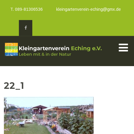
T. 089-81306536
kleingartenverein-eching@gmx.de
22_1